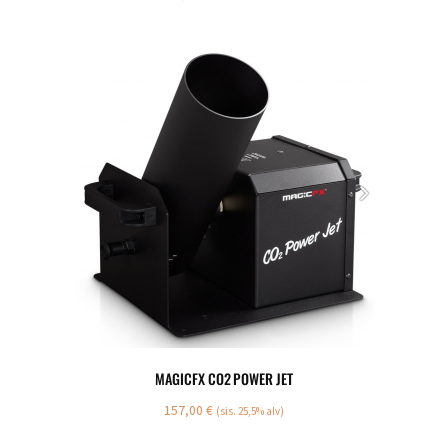
MAGICFX CO2 POWER JET
157,00
€
(sis. 25,5% alv)