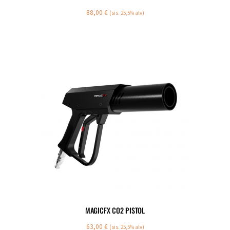
88,00
€
(sis. 25,5% alv)
MAGICFX CO2 PISTOL
63,00
€
(sis. 25,5% alv)