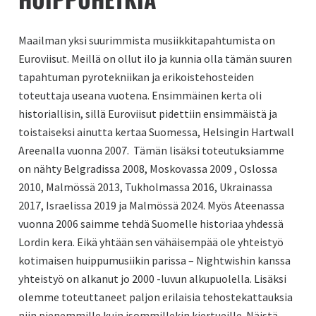
Maailman yksi suurimmista musiikkitapahtumista on
Euroviisut. Meillä on ollut ilo ja kunnia olla tämän suuren
tapahtuman pyrotekniikan ja erikoistehosteiden
toteuttaja useana vuotena. Ensimmäinen kerta oli
historiallisin, sillä Euroviisut pidettiin ensimmäistä ja
toistaiseksi ainutta kertaa Suomessa, Helsingin Hartwall
Areenalla vuonna 2007. Tämän lisäksi toteutuksiamme
on nähty Belgradissa 2008, Moskovassa 2009 , Oslossa
2010, Malmössä 2013, Tukholmassa 2016, Ukrainassa
2017, Israelissa 2019 ja Malmössä 2024. Myös Ateenassa
vuonna 2006 saimme tehdä Suomelle historiaa yhdessä
Lordin kera. Eikä yhtään sen vähäisempää ole yhteistyö
kotimaisen huippumusiikin parissa – Nightwishin kanssa
yhteistyö on alkanut jo 2000 -luvun alkupuolella. Lisäksi
olemme toteuttaneet paljon erilaisia tehostekattauksia
niin pienemmille kuin isommillekin kiertueille. Näistä