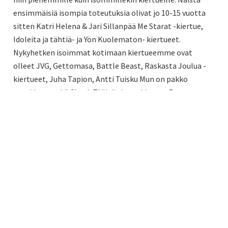
ensimmäisiä isompia toteutuksia olivat jo 10-15 vuotta
sitten Katri Helena & Jari Sillanpää Me Starat -kiertue,
Idoleita ja tähtiä- ja Yön Kuolematon- kiertueet.
Nykyhetken isoimmat kotimaan kiertueemme ovat
olleet JVG, Gettomasa, Battle Beast, Raskasta Joulua -
kiertueet, Juha Tapion, Antti Tuisku Mun on pakko
twerkkaa-, sekä Cheek Täältä sinne -kiertue. Euroopassa
toteutetuista kiertueista päällimmäiseksi mieleen ovat
jääneet Ghost:n ja Nightwishin -kiertueet sekä
Stratovariuksen ja Lordin ikimuistoiset turneet.
Olemme myös päässeet toteuttamaan erinäisiä
urheilutapahtumien avajais- ja päätösnumeroita. Näistä
muistorikkaimpia ovat Helsingin MM-kisojen huima
pyrotekninenpläjäys Olympiastadionin katolta
ammuttuna sekä kesän 2009 naisten EM-
jalkapalloturnaus, jossa täytettiin koko katsomo