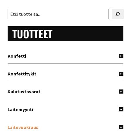
ENSISIJAINEN
Etsi
SIVUPALKKI
TUOTTEET
Konfetti
Konfettitykit
Kulutustavarat
Laitemyynti
Laitevuokraus