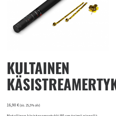
KULTAINEN
KÄSISTREAMERTY
16,90
€
(sis. 25,5% alv)
Metallinen käsistreamertykki 80 cm toimii pienellä