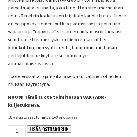
paineilmapatruunalla, joka lennättää streamernauhan
noin 20 metrin korkeuteen leijaillen kauniisti alas. Tuote
on helppokäyttöinen: putkea pyöräyttäessä patruuna
vapautuu ja ”räjäyttää” streamernauhan osoittamaasi
suuntaan. Streamertykki on hieno efekti juhlien
kohokohtiin, niin synttäreille, häihin kuin muihinkin
perhejuhliin pikkuylläriksi. Toimii myös
ammattilaiskäytössä.
Tuote ei sisällä räjähteitä ja se on turvallinen ohjeiden
mukaan käytettynä.
HUOM! Tämä tuote toimitetaan VAK / ADR -
kuljetuksena.
18 varastossa, toimitus 1–3 arkipäivää
LISÄÄ OSTOSKORIIN
Kultainen
Alternative:
käsistreamertykki