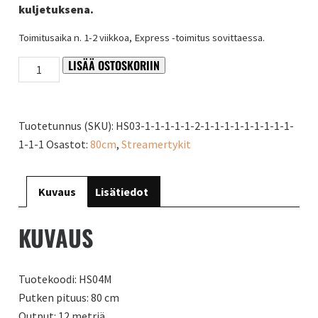
kuljetuksena.
Toimitusaika n. 1-2 viikkoa, Express -toimitus sovittaessa.
LISÄÄ OSTOSKORIIN
Vihreä
Alternative:
fluoresoiva
käsistreamertykki
määrä
Tuotetunnus (SKU):
HS03-1-1-1-1-1-2-1-1-1-1-1-1-1-1-1-
1-1-1
Osastot:
80cm
,
Streamertykit
Kuvaus
Lisätiedot
KUVAUS
Tuotekoodi: HS04M
Putken pituus: 80 cm
Output: 12 metriä