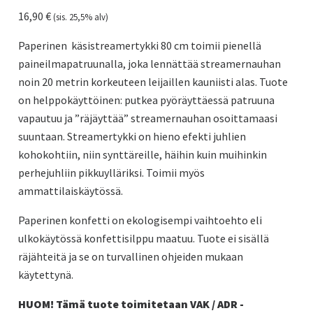
16,90
€
(sis. 25,5% alv)
Paperinen käsistreamertykki 80 cm toimii pienellä
paineilmapatruunalla, joka lennättää streamernauhan
noin 20 metrin korkeuteen leijaillen kauniisti alas. Tuote
on helppokäyttöinen: putkea pyöräyttäessä patruuna
vapautuu ja ”räjäyttää” streamernauhan osoittamaasi
suuntaan. Streamertykki on hieno efekti juhlien
kohokohtiin, niin synttäreille, häihin kuin muihinkin
perhejuhliin pikkuylläriksi. Toimii myös
ammattilaiskäytössä.
Paperinen konfetti on ekologisempi vaihtoehto eli
ulkokäytössä konfettisilppu maatuu. Tuote ei sisällä
räjähteitä ja se on turvallinen ohjeiden mukaan
käytettynä.
HUOM! Tämä tuote toimitetaan VAK / ADR -