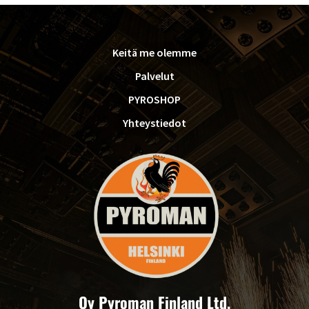
FOOTER
Keitä me olemme
Palvelut
PYROSHOP
Yhteystiedot
Oy Pyroman Finland Ltd.