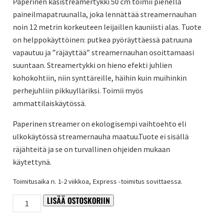
Paperinen käsistreamertykki 50 cm toimii pienellä
paineilmapatruunalla, joka lennättää streamernauhan
noin 12 metrin korkeuteen leijaillen kauniisti alas. Tuote
on helppokäyttöinen: putkea pyöräyttäessä patruuna
vapautuu ja ”räjäyttää” streamernauhan osoittamaasi
suuntaan. Streamertykki on hieno efekti juhlien
kohokohtiin, niin synttäreille, häihin kuin muihinkin
perhejuhliin pikkuylläriksi. Toimii myös
ammattilaiskäytössä.
Paperinen streamer on ekologisempi vaihtoehto eli
ulkokäytössä streamernauha maatuu.Tuote ei sisällä
räjähteitä ja se on turvallinen ohjeiden mukaan
käytettynä.
Toimitusaika n. 1-2 viikkoa, Express -toimitus sovittaessa.
LISÄÄ OSTOSKORIIN
Violetti
Alternative:
käsistreamertykki