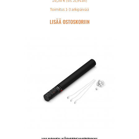
10,50
€
(sis. 25,5% alv)
Toimitus 1-3 arkipäivää
LISÄÄ OSTOSKORIIN