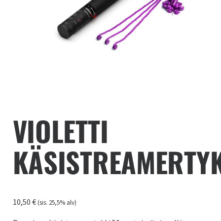
VIOLETTI
KÄSISTREAMERTY
10,50
€
(sis. 25,5% alv)