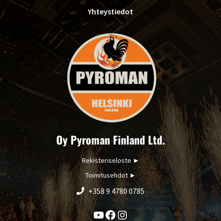
Yhteystiedot
Oy Pyroman Finland Ltd.
Rekisteriseloste
►
Toimitusehdot
►
+358 9 4780 0785
YouTube
Facebook
Instagram