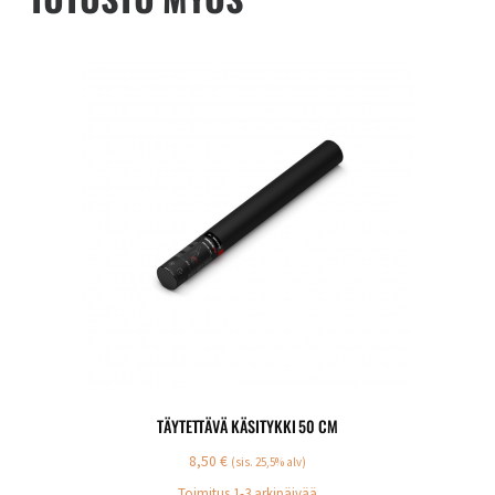
TÄYTETTÄVÄ KÄSITYKKI 50 CM
8,50
€
(sis. 25,5% alv)
Toimitus 1-3 arkipäivää