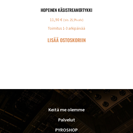
HOPEINEN KÄSISTREAMERTYKKI
11,90
€
(sis. 25,5% alv)
Toimitus 1-3 arkipäivää
LISÄÄ OSTOSKORIIN
FOOTER
Keitä me olemme
Palvelut
PYROSHOP