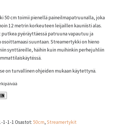
i 50 cm toimii pienellä paineilmapatruunalla, joka
in 12 metrin korkeuteen leijaillen kauniisti alas.
: putkea pyöräyttäessä patruuna vapautuu ja
 osoittamaasi suuntaan. Streamertykki on hieno
niin synttäreille, häihin kuin muihinkin perhejuhliin
 ammattilaiskäytössä.
ja se on turvallinen ohjeiden mukaan käytettynä.
rkipäivää
IN
Alternative:
-1-1-1
Osastot:
50cm
,
Streamertykit