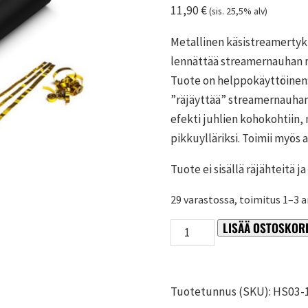
11,90
€
(sis. 25,5% alv)
Metallinen käsistreamertykk
lennättää streamernauhan no
Tuote on helppokäyttöinen
”räjäyttää” streamernauhan
efekti juhlien kohokohtiin, 
pikkuylläriksi. Toimii myös
Tuote ei sisällä räjähteitä 
29 varastossa, toimitus 1–3 a
LISÄÄ OSTOSKORI
Kultainen
käsistreamertykki
määrä
Tuotetunnus (SKU):
HS03-1