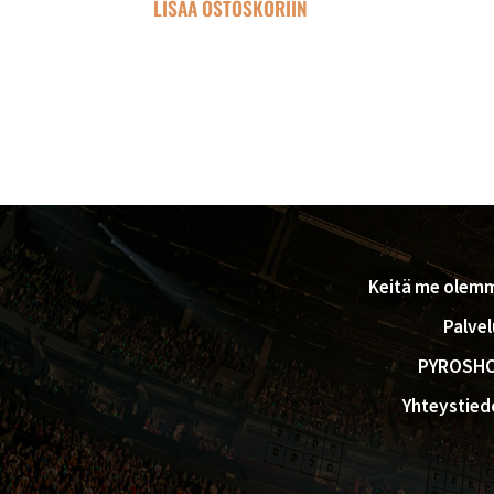
LISÄÄ OSTOSKORIIN
FOOTER
Keitä me olem
Palvel
PYROSH
Yhteystied