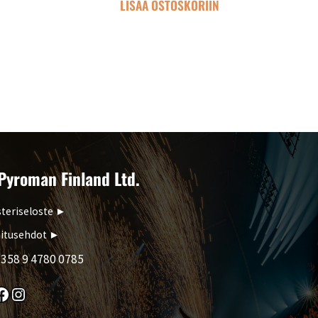
N
LISÄÄ OSTOSKORIIN
Pyroman Finland Ltd.
teriseloste
►
itusehdot
►
358 9 4780 0785
k
Instagram