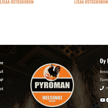
LISÄÄ OSTOSKORIIN
LISÄÄ OSTOSKORII
Oy 
me
ut
Rekis
OP
Toim
+
ot
YouTube
Faceboo