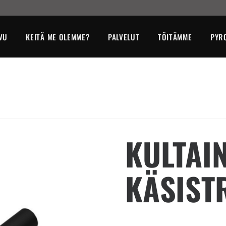
VU
KEITÄ ME OLEMME?
PALVELUT
TÖITÄMME
PYR
KULTAI
KÄSIST