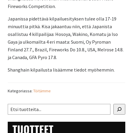
Fireworks Competition.
Japanissa pidettävä kilpailuesityksen tulee olla 17-19
minuuttia pitkä. Kisa jakaantuu niin, että Japanista
osallistuu 4 killpailijaa: Hosoya, Wakino, Komatu ja Iso
Gaya ja ulkomailta 4 eri maata: Suomi, Oy Pyroman
Finland 27.7., Brazil, Fireworks Do 10.8., USA, Melrose 14.8.
ja Canada, GFA Pyro 17.8.
Shanghain kilpailusta lisäämme tiedot myöhemmin.
Kategoriassa:
Töitämme
ENSISIJAINEN
Etsi
SIVUPALKKI
TUOTTEET