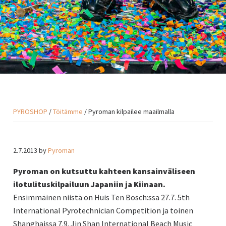
PYROSHOP
/
Töitämme
/ Pyroman kilpailee maailmalla
2.7.2013
by
Pyroman
Pyroman on kutsuttu kahteen kansainväliseen
ilotulituskilpailuun Japaniin ja Kiinaan.
Ensimmäinen niistä on Huis Ten Bosch:ssa 27.7. 5th
International Pyrotechnician Competition ja toinen
Shanghaissa 7.9. Jin Shan International Beach Music