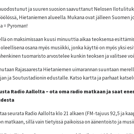
muodostunut ja suuren suosion saavuttanut Nelosen Ilotulituk
öölössä, Hietaniemen alueella. Mukana ovat jälleen Suomen joh
ija = Pyroman!
ellä on maksimissaan kuusi minuuttia aikaa teoksensa esittämis
oleellisena osana myös musiikki, jonka käyttö on myös yksi esi
enkinen tuomaristo arvostelee kunkin teoksen ja valitsee voi
mutaan Rajasaaresta Hietaniemen uimarannan suuntaan merelle 
n ja Soutustadionin edustalle. Katso kartta ja parhaat katse
tusta Radio Aallolta – ota oma radio matkaan ja saat enem
udesta
taa seurata Radio Aallolta klo 21 alkaen (FM-tajuus 92,5 ja k
 matkaan, sillä vain tietyissä paikoissa on äänentoisto ja musi