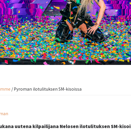
tämme
/ Pyroman ilotulituksen SM-kisoissa
oman
ana uutena kilpailijana Nelosen ilotulituksen SM-kisois