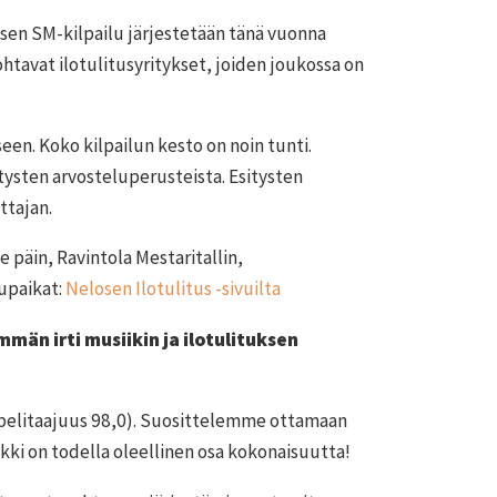
sen SM-kilpailu järjestetään tänä vuonna
tavat ilotulitusyritykset, joiden joukossa on
een. Koko kilpailun kesto on noin tunti.
tysten arvosteluperusteista. Esitysten
ttajan.
päin, Ravintola Mestaritallin,
lupaikat:
Nelosen Ilotulitus -sivuilta
män irti musiikin ja ilotulituksen
aapelitaajuus 98,0). Suosittelemme ottamaan
ikki on todella oleellinen osa kokonaisuutta!