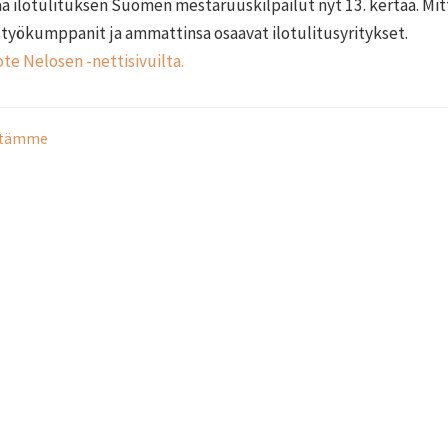
ää ilotulituksen Suomen mestaruuskilpailut nyt 13. kertaa. Mi
styökumppanit ja ammattinsa osaavat ilotulitusyritykset.
te Nelosen -nettisivuilta.
itämme
Oy 
me
ut
Rekis
OP
Toim