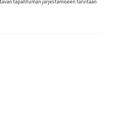
ttavan tapahtuman järjestämiseen tarvitaan
Pyroman Finland Ltd.
teriseloste
►
itusehdot
►