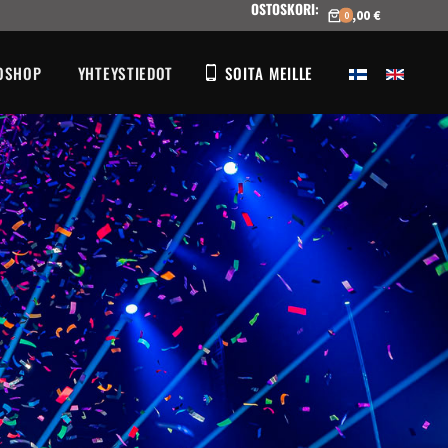
OSTOSKORI
:
0,00 €
0
OSHOP
YHTEYSTIEDOT
SOITA MEILLE