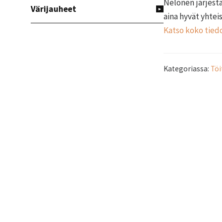
Nelonen järjest
Värijauheet
aina hyvät yhtei
Katso koko tiedo
Kategoriassa:
Tö
FOOTER
Keitä me olem
Palvel
PYROSH