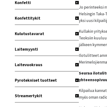
Konfetti
Jo perinteeksi 
Helsingin Taka-T
Konfettitykit
yksi uusi kilpail
Kullakin yrityks
Kulutustavarat
Teoksiin kuuluu 
jälkeen kymmenh
Laitemyynti
Ilotulitteet am
Merimelojienmaja
Laitevuokraus
Seuraa ilotuli
yhteensopivu
Pyrotekniset tuotteet
Kilpailua kannat
Streamertykit
myös oman radion