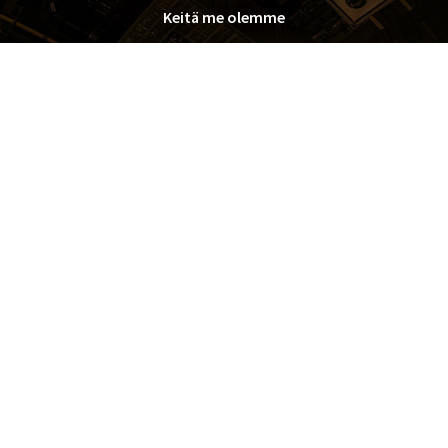
Keitä me olemme
Palvelut
PYROSHOP
Yhteystiedot
Oy Pyroman Finland Ltd.
Rekisteriseloste
►