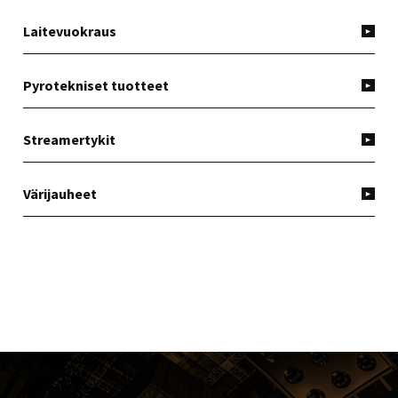
Laitevuokraus
Pyrotekniset tuotteet
Streamertykit
Värijauheet
FOOTER