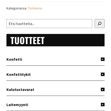
Kategoriassa:
Töitämme
ENSISIJAINEN
Etsi
SIVUPALKKI
TUOTTEET
Konfetti
Konfettitykit
Kulutustavarat
Laitemyynti