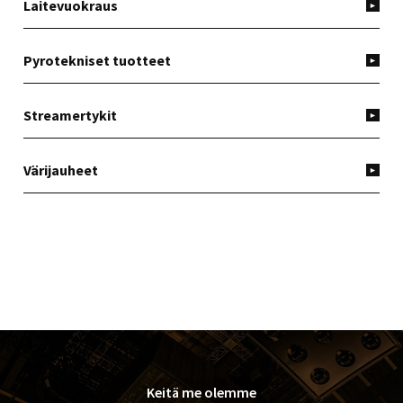
Laitevuokraus
Pyrotekniset tuotteet
Streamertykit
Värijauheet
FOOTER
Keitä me olemme