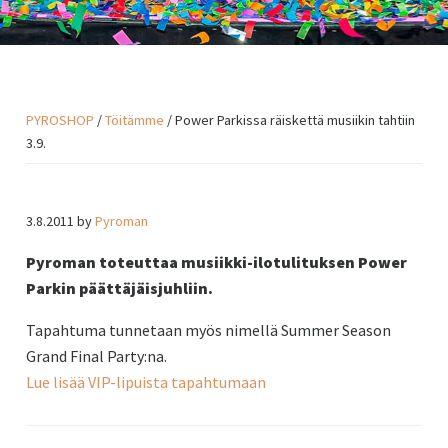
PYROSHOP
/
Töitämme
/ Power Parkissa räiskettä musiikin tahtiin
3.9.
3.8.2011
by
Pyroman
Pyroman toteuttaa musiikki-ilotulituksen Power
Parkin päättäjäisjuhliin.
Tapahtuma tunnetaan myös nimellä Summer Season
Grand Final Party:na.
Lue lisää VIP-lipuista tapahtumaan