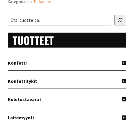
Kategoriassa:
Töitämme
ENSISIJAINEN
Etsi
SIVUPALKKI
TUOTTEET
Konfetti
Konfettitykit
Kulutustavarat
Laitemyynti