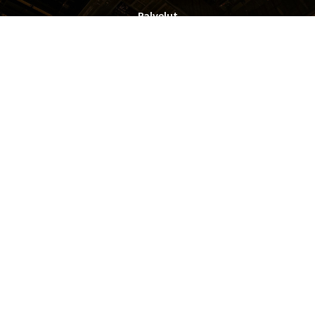
Palvelut
PYROSHOP
Yhteystiedot
Oy Pyroman Finland Ltd.
Rekisteriseloste
►
Toimitusehdot
►