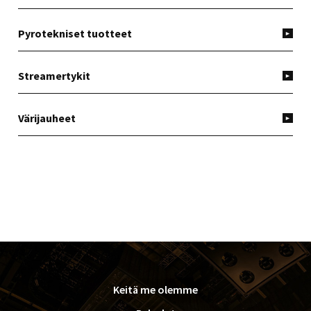
Pyrotekniset tuotteet
Streamertykit
Värijauheet
FOOTER
Keitä me olemme