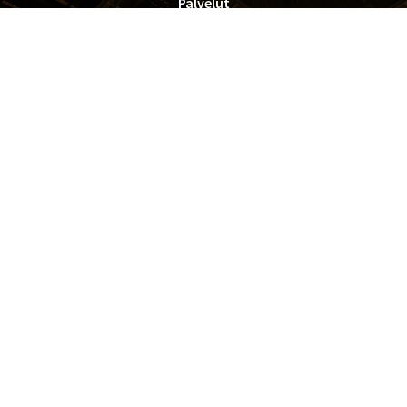
Palvelut
PYROSHOP
Yhteystiedot
Oy Pyroman Finland Ltd.
Rekisteriseloste
►
Toimitusehdot
►
+358 9 4780 0785