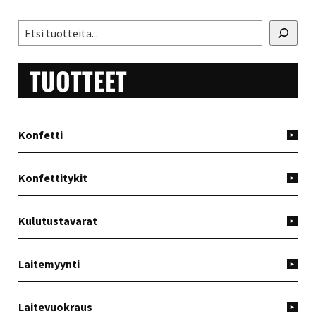
ENSISIJAINEN
Etsi
SIVUPALKKI
TUOTTEET
Konfetti
Konfettitykit
Kulutustavarat
Laitemyynti
Laitevuokraus