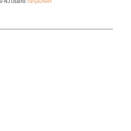
0-NJ
Osasto:
Värijauheet