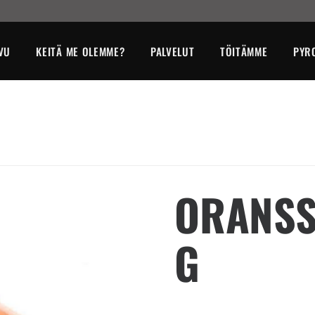
VU
KEITÄ ME OLEMME?
PALVELUT
TÖITÄMME
PYR
ORANSS
G