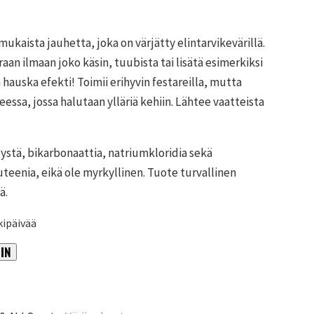
kaista jauhetta, joka on värjätty elintarvikevärillä.
raan ilmaan joko käsin, tuubista tai lisätä esimerkiksi
n hauska efekti! Toimii erihyvin festareilla, mutta
eessa, jossa halutaan ylläriä kehiin. Lähtee vaatteista
lystä, bikarbonaattia, natriumkloridia sekä
gluteenia, eikä ole myrkyllinen. Tuote turvallinen
ä.
kipäivää
IN
Alternative: