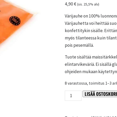
4,90
€
(sis. 25,5% alv)
Värijauhe on 100% luonnonmu
Värijauhetta voi heittää suo
konfettitykin sisälle. Erittä
myös tilanteessa kuin tilant
pois pesemällä.
Tuote sisältää maissitärkke
elintarvikeväriä. Ei sisällä 
ohjeiden mukaan käytettyn
8 varastossa, toimitus 1–3 ar
LISÄÄ OSTOSKORI
Oranssi
värijauhe
75
g