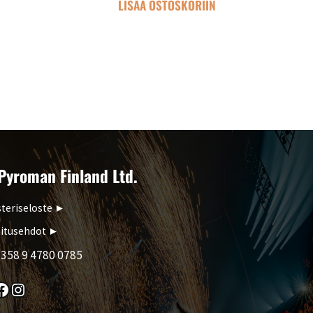
N
LISÄÄ OSTOSKORIIN
Pyroman Finland Ltd.
teriseloste
►
itusehdot
►
358 9 4780 0785
k
Instagram