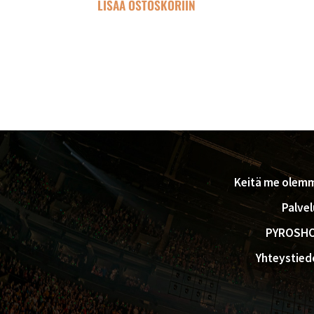
LISÄÄ OSTOSKORIIN
FOOTER
Keitä me olem
Palvel
PYROSH
Yhteystied