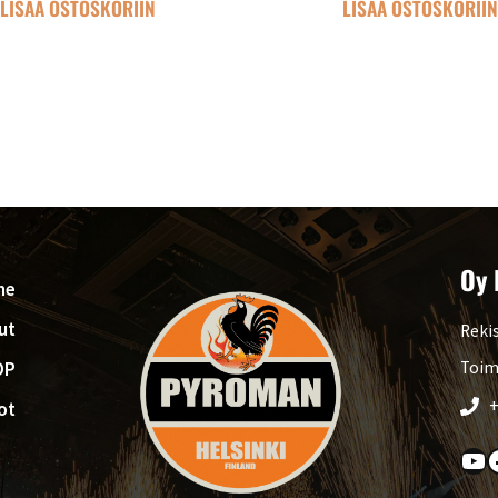
LISÄÄ OSTOSKORIIN
LISÄÄ OSTOSKORII
Oy 
me
ut
Rekis
OP
Toim
+
ot
YouTube
Faceboo