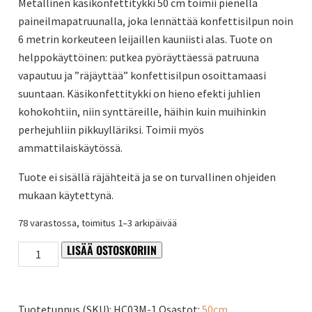
Metallinen käsikonfettitykki 50 cm toimii pienellä
paineilmapatruunalla, joka lennättää konfettisilpun noin
6 metrin korkeuteen leijaillen kauniisti alas. Tuote on
helppokäyttöinen: putkea pyöräyttäessä patruuna
vapautuu ja ”räjäyttää” konfettisilpun osoittamaasi
suuntaan. Käsikonfettitykki on hieno efekti juhlien
kohokohtiin, niin synttäreille, häihin kuin muihinkin
perhejuhliin pikkuylläriksi. Toimii myös
ammattilaiskäytössä.
Tuote ei sisällä räjähteitä ja se on turvallinen ohjeiden
mukaan käytettynä.
78 varastossa, toimitus 1–3 arkipäivää
LISÄÄ OSTOSKORIIN
Hopeinen
Alternative:
käsikonfettitykki
määrä
Tuotetunnus (SKU):
HC03M-1
Osastot:
50cm
,