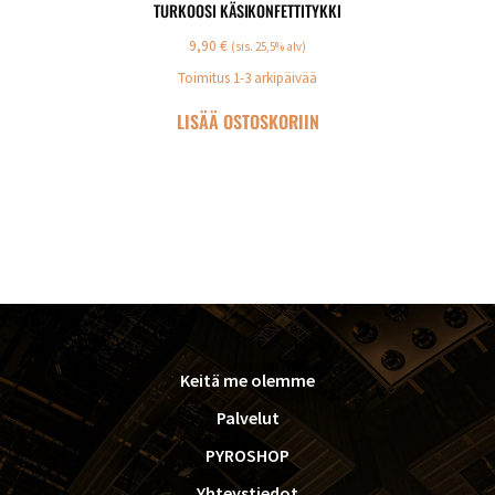
TURKOOSI KÄSIKONFETTITYKKI
9,90
€
(sis. 25,5% alv)
Toimitus 1-3 arkipäivää
LISÄÄ OSTOSKORIIN
FOOTER
Keitä me olemme
Palvelut
PYROSHOP
Yhteystiedot