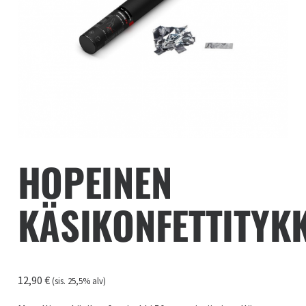
HOPEINEN
KÄSIKONFETTITYK
12,90
€
(sis. 25,5% alv)