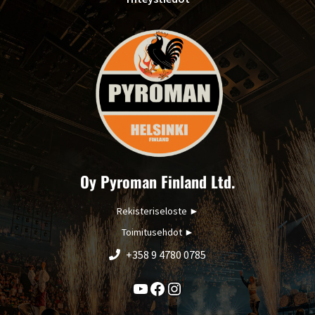
Oy Pyroman Finland Ltd.
Rekisteriseloste
►
Toimitusehdot
►
+358 9 4780 0785
YouTube
Facebook
Instagram