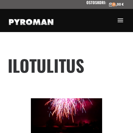
OSTOSKORI
:
Hyppää
Hyppää
0,00 €
0
pääsisältöön
alatunnisteeseen
Olemme
Oy
maamme
Pyroman
johtava
ILOTULITUS
Finland
pyrotekniikan-
ja
Ltd
erikoistehosteiden
toimittaja.